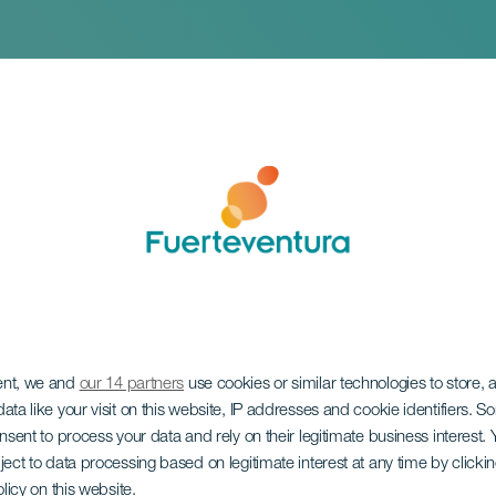
ent, we and
our 14 partners
use cookies or similar technologies to store,
trancos
ata like your visit on this website, IP addresses and cookie identifiers. 
onsent to process your data and rely on their legitimate business interest
ject to data processing based on legitimate interest at any time by click
olicy on this website.