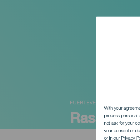
FUERTEVENTURA
With your agreem
Rasa Arre
process personal d
not ask for your c
your consent or ob
or in our Privacy P