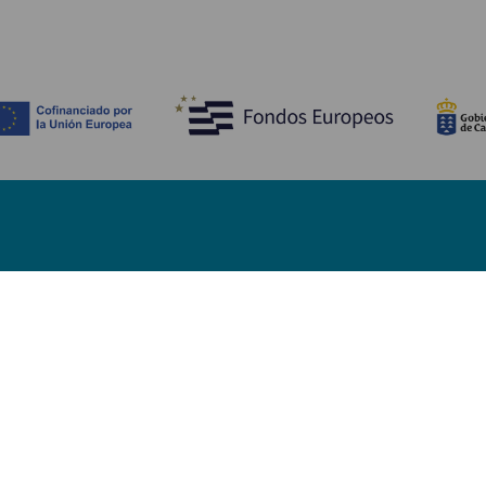
ATRAKCJE I ZWIEDZANIE
Plaże Fuerteventura
Obszary naturalne na Fuerteventura
Naturalne sadzawki Fuerteventury
Urokliwe miejsca na Fuerteventura