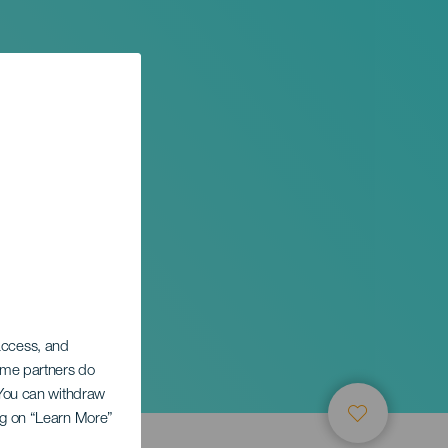
 access, and
Some partners do
. You can withdraw
ing on “Learn More”