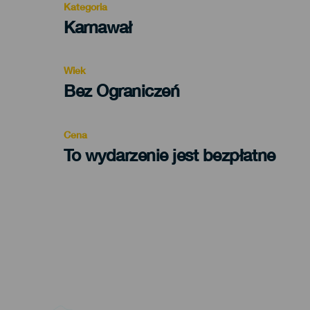
Kategoria
Categoría
Karnawał
del
evento
Wiek
Edad
Bez Ograniczeń
Recomendada
Cena
To wydarzenie jest bezpłatne