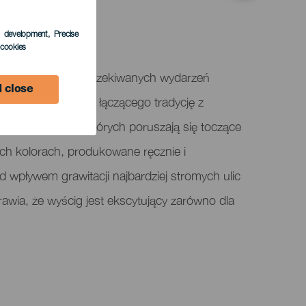
s development
, Precise
l cookies
dno z najbardziej oczekiwanych wydarzeń
 close
sario, wydarzenia łączącego tradycję z
w. To zawody, w których poruszają się toczące
ych kolorach, produkowane ręcznie i
 wpływem grawitacji najbardziej stromych ulic
awia, że ​​wyścig jest ekscytujący zarówno dla
.