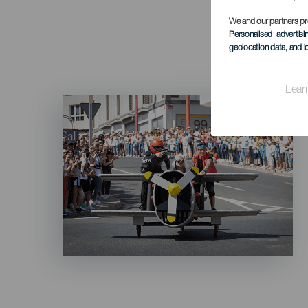
We and our partners pr
Personalised advertis
geolocation data, and i
Lear
Imagen
Listado