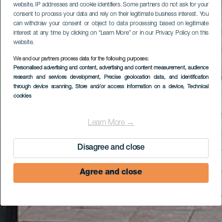
website, IP addresses and cookie identifiers. Some partners do not ask for your
consent to process your data and rely on their legitimate business interest. You
can withdraw your consent or object to data processing based on legitimate
interest at any time by clicking on “Learn More” or in our Privacy Policy on this
website.
We and our partners process data for the following purposes:
Personalised advertising and content, advertising and content measurement, audience
research and services development
, Precise geolocation data, and identification
through device scanning
, Store and/or access information on a device
, Technical
cookies
Learn More →
Disagree and close
Agree and close