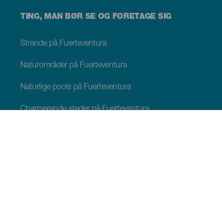
TING, MAN BØR SE OG FORETAGE SIG
Strande på Fuerteventura
Naturområder på Fuerteventura
Naturlige pools på Fuerteventura
Charmerende steder på Fuerteventura
Udsigtspunkter på Fuerteventura
Stier på Fuerteventura
Turistorter Fuerteventura
Fritidscentre på Fuerteventura
Museer og seværdigheder Fuerteventura