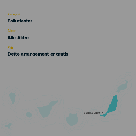
Kategori
Categoría
Folkefester
del
evento
Alder
Edad
Alle Aldre
Recomendada
Pris
Dette arrangement er gratis
FUERTEVENTURA