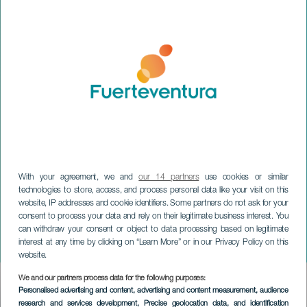
With your agreement, we and
our 14 partners
use cookies or similar
technologies to store, access, and process personal data like your visit on this
website, IP addresses and cookie identifiers. Some partners do not ask for your
FUERTEVENTURA
consent to process your data and rely on their legitimate business interest. You
Fiestas en Honor a San
can withdraw your consent or object to data processing based on legitimate
interest at any time by clicking on “Learn More” or in our Privacy Policy on this
José
website.
We and our partners process data for the following purposes:
Imagen
Personalised advertising and content, advertising and content measurement, audience
Listado
research and services development
, Precise geolocation data, and identification