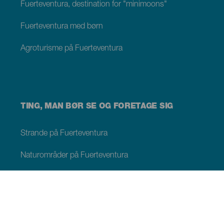
Fuerteventura, destination for "minimoons"
Fuerteventura med børn
Agroturisme på Fuerteventura
TING, MAN BØR SE OG FORETAGE SIG
Strande på Fuerteventura
Naturområder på Fuerteventura
Naturlige pools på Fuerteventura
Charmerende steder på Fuerteventura
Udsigtspunkter på Fuerteventura