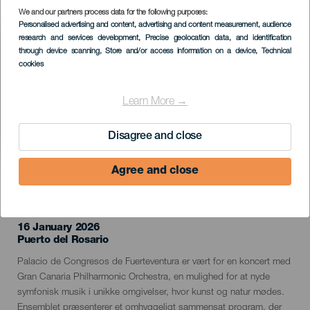
We and our partners process data for the following purposes:
Imagen
Personalised advertising and content, advertising and content measurement, audience
Listado
research and services development
, Precise geolocation data, and identification
through device scanning
, Store and/or access information on a device
, Technical
cookies
Learn More →
Disagree and close
Agree and close
TIDLIGERE EVENTS
16 January 2026
Localidad
Puerto del Rosario
Descripción
Palacio de Congresos de Fuerteventura er vært for en koncert med
del
Gran Canaria Philharmonic Orchestra, en mulighed for at nyde
evento
symfonisk musik i unikke omgivelser, hvor kunst og natur mødes.
Ensemblet præsenterer et omhyggeligt sammensat program, der