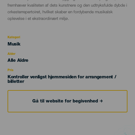
fremhæver kvaliteten af dets kunstnere og den udtryksfulde dybde i
orkesterrepertoiret, hvilket skaber en fordybende musikalsk
oplevelse i et ekstraordinært miljø.
Kategori
Categoría
Musik
del
evento
Alder
Edad
Alle Aldre
Recomendada
Pris
Kontroller venligst hjemmesiden for arrangement /
billetter
Gå til website for begivenhed