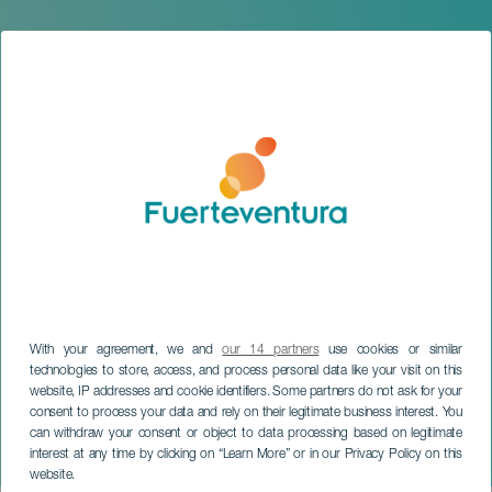
With your agreement, we and
our 14 partners
use cookies or similar
technologies to store, access, and process personal data like your visit on this
FUERTEVENTURA
website, IP addresses and cookie identifiers. Some partners do not ask for your
Gran Canaria
consent to process your data and rely on their legitimate business interest. You
Filharmoniske Orkester i
can withdraw your consent or object to data processing based on legitimate
interest at any time by clicking on “Learn More” or in our Privacy Policy on this
koncert
website.