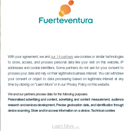
With your agreement, we and
our 14 partners
use cookies or similar technologies
to store, access, and process personal data like your visit on this website, IP
addresses and cookie identifiers. Some partners do not ask for your consent to
process your data and rely on their legitimate business interest. You can withdraw
your consent or object to data processing based on legitimate interest at any
time by clicking on “Learn More” or in our Privacy Policy on this website.
We and our partners process data for the following purposes:
Personalised advertising and content, advertising and content measurement, audience
research and services development
, Precise geolocation data, and identification through
device scanning
, Store and/or access information on a device
, Technical cookies
Learn More →