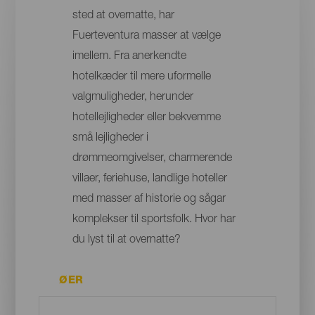
sted at overnatte, har
Fuerteventura masser at vælge
imellem. Fra anerkendte
hotelkæder til mere uformelle
valgmuligheder, herunder
hotellejligheder eller bekvemme
små lejligheder i
drømmeomgivelser, charmerende
villaer, feriehuse, landlige hoteller
med masser af historie og sågar
komplekser til sportsfolk. Hvor har
du lyst til at overnatte?
ØER