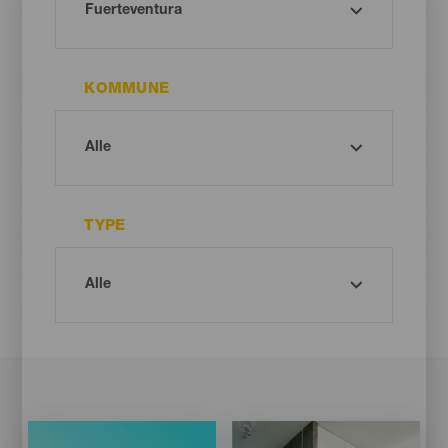
KOMMUNE
TYPE
Imagen
Imagen
Listado