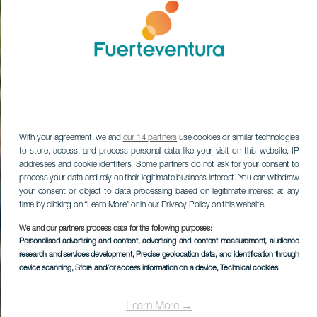
With your agreement, we and
our 14 partners
use cookies or similar technologies
to store, access, and process personal data like your visit on this website, IP
addresses and cookie identifiers. Some partners do not ask for your consent to
process your data and rely on their legitimate business interest. You can withdraw
your consent or object to data processing based on legitimate interest at any
time by clicking on “Learn More” or in our Privacy Policy on this website.
We and our partners process data for the following purposes:
Personalised advertising and content, advertising and content measurement, audience
research and services development
, Precise geolocation data, and identification through
device scanning
, Store and/or access information on a device
, Technical cookies
Learn More →