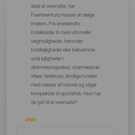
sted at overnatte, har
Fuerteventura masser at vælge
imellem. Fra anerkendte
hotelkæder til mere uformelle
valgmuligheder, herunder
hotellejligheder eller bekvemme
små lejligheder i
drømmeomgivelser, charmerende
villaer, feriehuse, landlige hoteller
med masser af historie og sågar
komplekser til sportsfolk. Hvor har
du lyst til at overnatte?
ØER