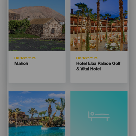
Isla
Isla
Fuerteventura
Fuerteventura
Titular
Titular
Mahoh
Hotel Elba Palace Golf
& Vital Hotel
Imagen
Imagen
Listado