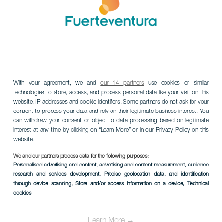
With your agreement, we and
our 14 partners
use cookies or similar
technologies to store, access, and process personal data like your visit on this
website, IP addresses and cookie identifiers. Some partners do not ask for your
consent to process your data and rely on their legitimate business interest. You
can withdraw your consent or object to data processing based on legitimate
interest at any time by clicking on “Learn More” or in our Privacy Policy on this
website.
We and our partners process data for the following purposes:
Personalised advertising and content, advertising and content measurement, audience
research and services development
, Precise geolocation data, and identification
through device scanning
, Store and/or access information on a device
, Technical
cookies
Learn More →