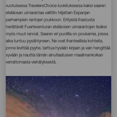
vuotuisessa TravelersChoice-luokituksessa kaksi saaren
eteläosan uimarantaa valittiin hiljattain Espanjan
parhaimpien rantojen joukkoon. Erityistä ihastusta
herättävät Fuerteventuran eteläosien uimarantojen lisäksi
myös muut rannat. Saaren eri puolilla on poukamia, joissa
aika tuntuu pysähtyneen. Ne ovat ihanteellisia kohteita,
jonne levittää pyyhe, tarttua hyvään kirjaan ja vain hengittää
syvään ja nauttia tämän ainutlaatuisen maailmankolkan
verrattomasta viehätyksestä.
Imágenes