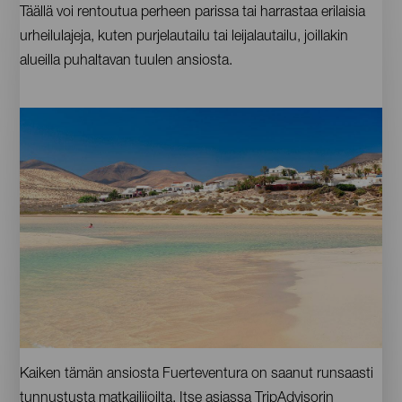
Täällä voi rentoutua perheen parissa tai harrastaa erilaisia
urheilulajeja, kuten purjelautailu tai leijalautailu, joillakin
alueilla puhaltavan tuulen ansiosta.
Imágenes
Fuerteventura.
Contenido
Kaiken tämän ansiosta Fuerteventura on saanut runsaasti
Playa
Barcas
tunnustusta matkailijoilta. Itse asiassa TripAdvisorin