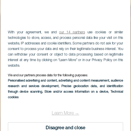
With your agreement, we and
our 14 partners
use cookies or similar
technologies to store, access, and process personal data like your visit on this
website, IP addresses and cookie identifiers. Some partners do not ask for your
consent to process your data and rely on their legitimate business interest. You
can withdraw your consent or object to data processing based on legitimate
interest at any time by clicking on “Learn More” or in our Privacy Policy on this
website.
We and our partners process data for the following purposes:
Personalised advertising and content, advertising and content measurement, audience
research and services development
, Precise geolocation data, and identification
through device scanning
, Store and/or access information on a device
, Technical
cookies
Learn More →
Disagree and close