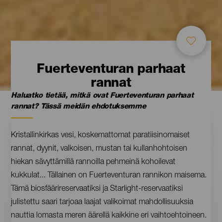
Fuerteventuran parhaat
rannat
Haluatko tietää, mitkä ovat Fuerteventuran parhaat
Contenido
rannat? Tässä meidän ehdotuksemme
Kristallinkirkas vesi, koskemattomat paratiisinomaiset
rannat, dyynit, valkoisen, mustan tai kullanhohtoisen
hiekan sävyttämillä rannoilla pehmeinä kohoilevat
kukkulat... Tällainen on Fuerteventuran rannikon maisema.
Tämä biosfäärireservaatiksi ja Starlight-reservaatiksi
julistettu saari tarjoaa laajat valikoimat mahdollisuuksia
nauttia lomasta meren äärellä kaikkine eri vaihtoehtoineen.