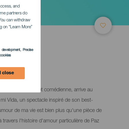
 access, and
Some partners do
. You can withdraw
ing on “Learn More”
s development
, Precise
l cookies
 close
sentatrice, actrice et comédienne, arrive au
mi Vida, un spectacle inspiré de son best-
mour de ma vie est bien plus qu'une pièce de
 travers l'histoire d'amour particulière de Paz