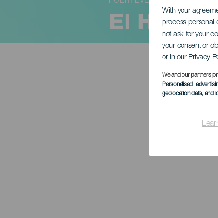
FUERTEVENTURA
With your agreem
El Humor 
process personal d
not ask for your c
your consent or ob
or in our Privacy P
We and our partners pr
Personalised advertis
geolocation data, and i
Lear