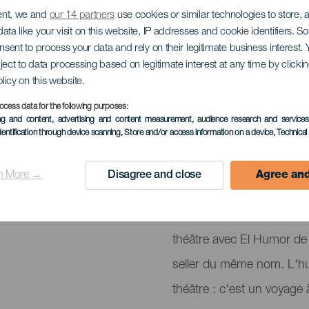
ent, we and
our 14 partners
use cookies or similar technologies to store,
de mi vida
ata like your visit on this website, IP addresses and cookie identifiers. 
onsent to process your data and rely on their legitimate business interest
ject to data processing based on legitimate interest at any time by click
olicy on this website.
ocess data for the following purposes:
ing and content, advertising and content measurement, audience research and service
ÉVÉNEMENT PASSÉ
dentification through device scanning
, Store and/or access information on a device
, Technica
05 mai 2023
n More →
Disagree and close
Agree and
Localidad
Puerto del Rosario
Descripción
Paz Padilla, la célèbre pré
del
théâtre avec El Humor de 
evento
seller du même nom. L'hu
théâtre : c'est un voyage à