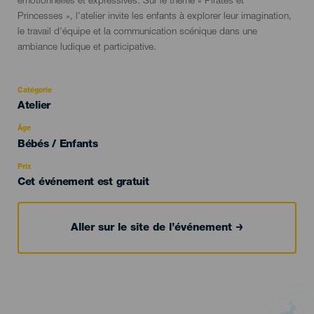
émotionnelles et expressives. Sur le thème « Pirates et
Princesses », l'atelier invite les enfants à explorer leur imagination,
le travail d'équipe et la communication scénique dans une
ambiance ludique et participative.
Catégorie
Categoría
Atelier
del
evento
Âge
Edad
Bébés / Enfants
Recomendada
Prix
Cet événement est gratuit
Aller sur le site de l’événement