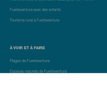
Fuerteventura avec des enfants
Tourisme rural à Fuerteventura
À VOIR ET À FAIRE
Plages de Fuerteventura
Espaces naturels de Fuerteventura
Piscines naturelles á Fuerteventura
Lieux de charme di Fuerteventura
Points de vue de Fuerteventura