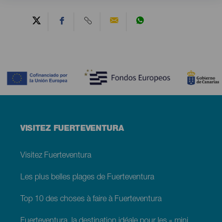
Contenido
Menú
VISITEZ FUERTEVENTURA
footer
Fuerteventura
Visitez Fuerteventura
Les plus belles plages de Fuerteventura
Top 10 des choses à faire à Fuerteventura
Fuerteventura, la destination idéale pour les « minimoons »