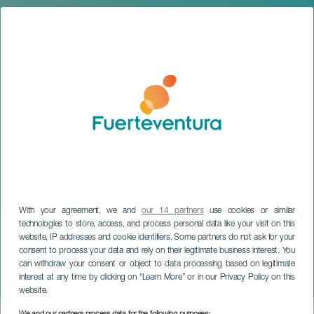
With your agreement, we and
our 14 partners
use cookies or similar
technologies to store, access, and process personal data like your visit on this
FUERTEVENTURA
website, IP addresses and cookie identifiers. Some partners do not ask for your
Fuerteventura, l'île des
consent to process your data and rely on their legitimate business interest. You
histoires : atelier pour
can withdraw your consent or object to data processing based on legitimate
interest at any time by clicking on “Learn More” or in our Privacy Policy on this
enfants
website.