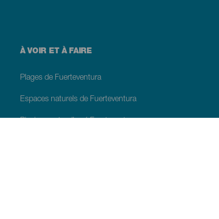
À VOIR ET À FAIRE
Plages de Fuerteventura
Espaces naturels de Fuerteventura
Piscines naturelles á Fuerteventura
Lieux de charme di Fuerteventura
Points de vue de Fuerteventura
Chemins de randonnée de Fuerteventura
Lieux touristiques de Fuerteventura