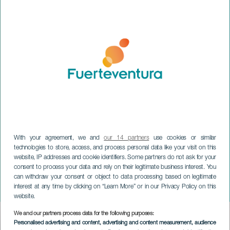
With your agreement, we and
our 14 partners
use cookies or similar
technologies to store, access, and process personal data like your visit on this
website, IP addresses and cookie identifiers. Some partners do not ask for your
consent to process your data and rely on their legitimate business interest. You
can withdraw your consent or object to data processing based on legitimate
FUERTEVENTURA
interest at any time by clicking on “Learn More” or in our Privacy Policy on this
La magie du Polar Express
website.
We and our partners process data for the following purposes:
Imagen
Personalised advertising and content, advertising and content measurement, audience
Listado