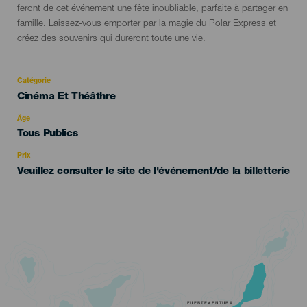
feront de cet événement une fête inoubliable, parfaite à partager en
famille. Laissez-vous emporter par la magie du Polar Express et
créez des souvenirs qui dureront toute une vie.
Catégorie
Categoría
Cinéma Et Théâthre
del
evento
Âge
Edad
Tous Publics
Recomendada
Prix
Veuillez consulter le site de l'événement/de la billetterie
FUERTEVENTURA