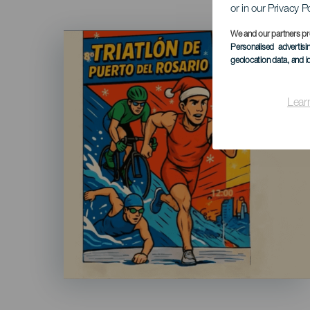
or in our Privacy P
Imagen
We and our partners pr
Listado
Personalised advertis
geolocation data, and i
Lear