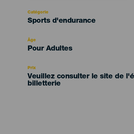
Catégorie
Categoría
Sports d'endurance
del
evento
Âge
Edad
Pour Adultes
Recomendada
Prix
Veuillez consulter le site de l
billetterie