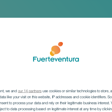
ent, we and
our 14 partners
use cookies or similar technologies to store,
 de Puerto del Rosar
ata like your visit on this website, IP addresses and cookie identifiers. 
onsent to process your data and rely on their legitimate business interest
ject to data processing based on legitimate interest at any time by click