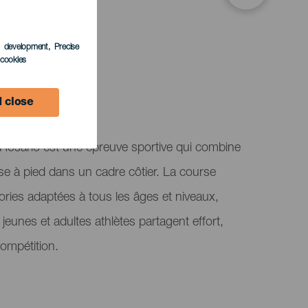
s development
, Precise
l cookies
 close
l Rosario est une épreuve sportive qui combine
rse à pied dans un cadre côtier. La course
ories adaptées à tous les âges et niveaux,
jeunes et adultes athlètes partagent effort,
compétition.