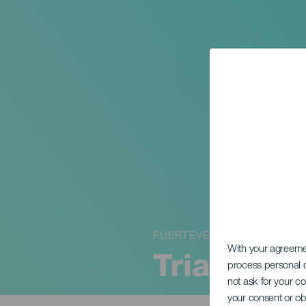
FUERTEVENTURA
With your agreem
Triathlon
process personal d
not ask for your c
your consent or ob