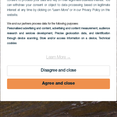
consent to process your data and rely on their legitimate business interest. You
can withdraw your consent or object to data processing based on legitimate
interest at any time by clicking on “Learn More” or in our Privacy Policy on this
website.
We and our partners process data for the following purposes:
Personalised advertising and content, advertising and content measurement, audience
research and services development
, Precise geolocation data, and identification
through device scanning
, Store and/or access information on a device
, Technical
cookies
Learn More →
Disagree and close
Agree and close