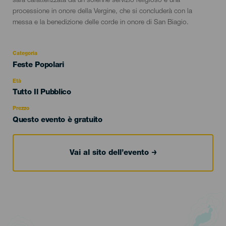
sarà caratterizzata da un solenne servizio religioso e una
processione in onore della Vergine, che si concluderà con la
messa e la benedizione delle corde in onore di San Biagio.
Categoria
Categoría
Feste Popolari
del
evento
Età
Edad
Tutto Il Pubblico
Recomendada
Prezzo
Questo evento è gratuito
Vai al sito dell’evento