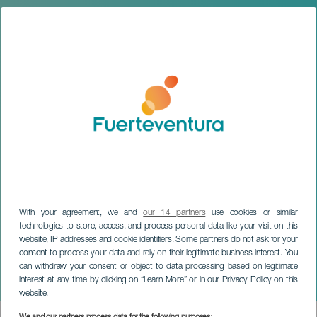
With your agreement, we and
our 14 partners
use cookies or similar
technologies to store, access, and process personal data like your visit on this
website, IP addresses and cookie identifiers. Some partners do not ask for your
FUERTEVENTURA
consent to process your data and rely on their legitimate business interest. You
Festeggiamenti della
can withdraw your consent or object to data processing based on legitimate
interest at any time by clicking on “Learn More” or in our Privacy Policy on this
Candelaria
website.