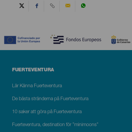
Contenido
Menú
FUERTEVENTURA
footer
Fuerteventura
Lär Känna Fuerteventura
De bästa stränderna på Fuerteventura
10 saker att göra på Fuerteventura
Fuerteventura, destination för ”minimoons”