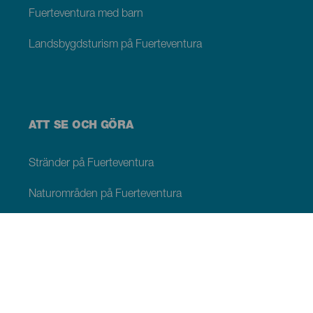
Fuerteventura med barn
Landsbygdsturism på Fuerteventura
ATT SE OCH GÖRA
Stränder på Fuerteventura
Naturområden på Fuerteventura
Naturliga pooler på Fuerteventura
Pittoreska platser på Fuerteventura
Utsiktsplatser på Fuerteventura