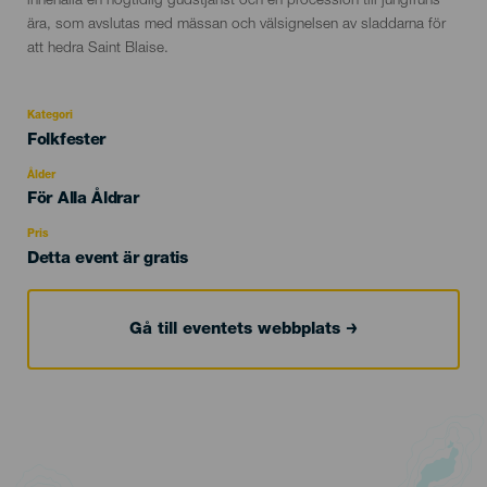
innehålla en högtidlig gudstjänst och en procession till jungfruns
ära, som avslutas med mässan och välsignelsen av sladdarna för
att hedra Saint Blaise.
Kategori
Categoría
Folkfester
del
evento
Ålder
Edad
För Alla Åldrar
Recomendada
Pris
Detta event är gratis
Gå till eventets webbplats