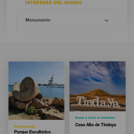
INTERESSE DEL MUSEO
Imagen
Imagen
Imagen
Imagen
Listado
Listado
Categoría
Musei e visite di interesse
Titular
Casa Alta de Tindaya
Isla
Fuerteventura
Titular
Parque Escultórico