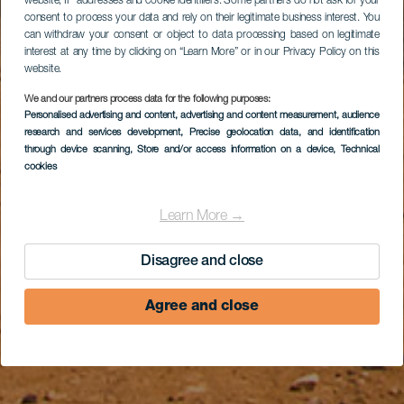
website, IP addresses and cookie identifiers. Some partners do not ask for your
consent to process your data and rely on their legitimate business interest. You
can withdraw your consent or object to data processing based on legitimate
interest at any time by clicking on “Learn More” or in our Privacy Policy on this
website.
We and our partners process data for the following purposes:
Personalised advertising and content, advertising and content measurement, audience
research and services development
, Precise geolocation data, and identification
through device scanning
, Store and/or access information on a device
, Technical
cookies
Learn More →
Disagree and close
Agree and close