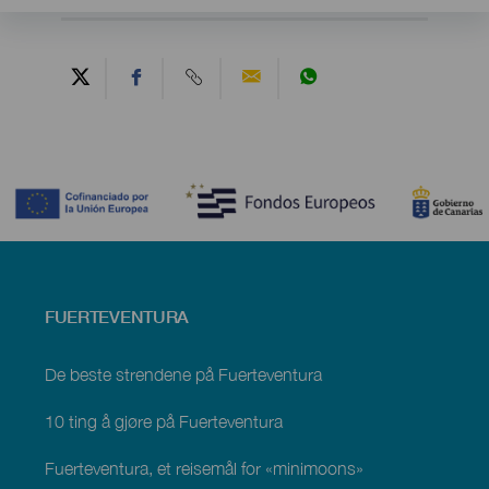
Contenido
Menú
FUERTEVENTURA
footer
Fuerteventura
De beste strendene på Fuerteventura
10 ting å gjøre på Fuerteventura
Fuerteventura, et reisemål for «minimoons»