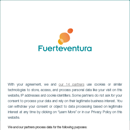
With your agreement, we and
our 14 partners
use cookies or similar
technologies to store, access, and process personal data like your visit on this
website, IP addresses and cookie identifiers. Some partners do not ask for your
FUERTEVENTURA
consent to process your data and rely on their legitimate business interest. You
Ensemble Nasmé & Michael
can withdraw your consent or object to data processing based on legitimate
interest at any time by clicking on “Learn More” or in our Privacy Policy on this
BarenBoim
website.
We and our partners process data for the following purposes:
Imagen