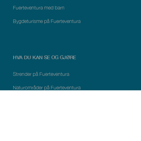
Fuerteventura med barn
Bygdeturisme på Fuerteventura
HVA DU KAN SE OG GJØRE
Strender på Fuerteventura
Naturområder på Fuerteventura
Naturlige bassenger på Fuerteventura
Steder med særpreg på Fuerteventura
Utsiktspunkter på Fuerteventura