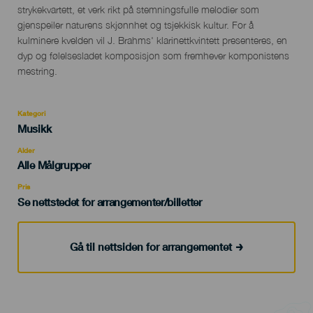
strykekvartett, et verk rikt på stemningsfulle melodier som
gjenspeiler naturens skjønnhet og tsjekkisk kultur. For å
kulminere kvelden vil J. Brahms' klarinettkvintett presenteres, en
dyp og følelsesladet komposisjon som fremhever komponistens
mestring.
Kategori
Categoría
Musikk
del
evento
Alder
Edad
Alle Målgrupper
Recomendada
Pris
Se nettstedet for arrangementer/billetter
Gå til nettsiden for arrangementet