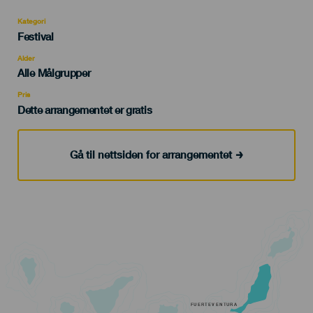
Kategori
Categoría
Festival
del
evento
Alder
Edad
Alle Målgrupper
Recomendada
Pris
Dette arrangementet er gratis
Gå til nettsiden for arrangementet
FUERTEVENTURA