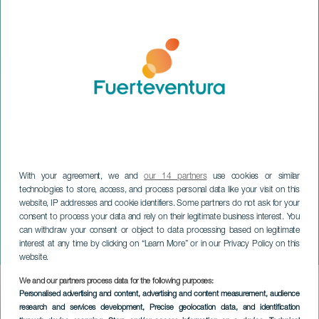
With your agreement, we and
our 14 partners
use cookies or similar
technologies to store, access, and process personal data like your visit on this
website, IP addresses and cookie identifiers. Some partners do not ask for your
FUERTEVENTURA
consent to process your data and rely on their legitimate business interest. You
Holi Colour Festival
can withdraw your consent or object to data processing based on legitimate
interest at any time by clicking on “Learn More” or in our Privacy Policy on this
Fuerteventura
website.
We and our partners process data for the following purposes:
Imagen
Personalised advertising and content, advertising and content measurement, audience
Listado
research and services development
, Precise geolocation data, and identification