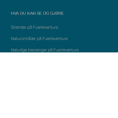
HVA DU KAN SE OG GJØRE
Strender på Fuerteventura
Naturområder på Fuerteventura
Naturlige bassenger på Fuerteventura
Steder med særpreg på Fuerteventura
Utsiktspunkter på Fuerteventura
Turstier på Fuerteventura
Turistmål Fuerteventura
Fornøyelsesparker på Fuerteventura
Museer og severdigheter Fuerteventura