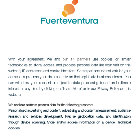
With your agreement, we and
our 14 partners
use cookies or similar
technologies to store, access, and process personal data like your visit on this
website, IP addresses and cookie identifiers. Some partners do not ask for your
consent to process your data and rely on their legitimate business interest. You
can withdraw your consent or object to data processing based on legitimate
interest at any time by clicking on “Learn More” or in our Privacy Policy on this
website.
We and our partners process data for the following purposes:
Personalised advertising and content, advertising and content measurement, audience
research and services development
, Precise geolocation data, and identification
through device scanning
, Store and/or access information on a device
, Technical
cookies