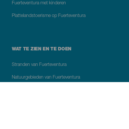
Fuerteventura met kinderen
Plattelandstoerisme op Fuerteventura
WAT TE ZIEN EN TE DOEN
Stranden van Fuerteventura
Natuurgebieden van Fuerteventura
Natuurlijke zwembaden op Fuerteventura
Plaatsen met charme van Fuerteventura
Uitzichtpunten op Fuerteventura
Wandelpaden van Fuerteventura