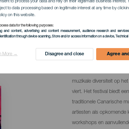
onsent to process your data and rely on their legitimate business interest
ject to data processing based on legitimate interest at any time by click
olicy on this website.
ocess data for the following purposes:
ing and content, advertising and content measurement, audience research and service
EVENEMENT UIT HET VER
dentification through device scanning
, Store and/or access information on a device
, Technica
3 to 4 July
n More →
Disagree and close
Agree and
Localidad
El Cotillo
Descripción
Het Fuerteventura en Músi
del
muzikale diversiteit op he
evento
viert. Het festival biedt 
traditionele Canarische mu
artiesten als opkomende l
workshops en aanvullende 