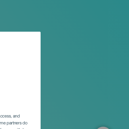
 access, and
M)
Some partners do