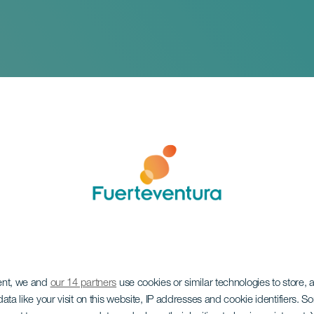
ent, we and
our 14 partners
use cookies or similar technologies to store,
tura en Música (FE
ata like your visit on this website, IP addresses and cookie identifiers. 