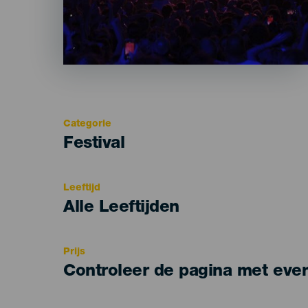
Categorie
Categoría
Festival
del
evento
Leeftijd
Edad
Alle Leeftijden
Recomendada
Prijs
Controleer de pagina met eve