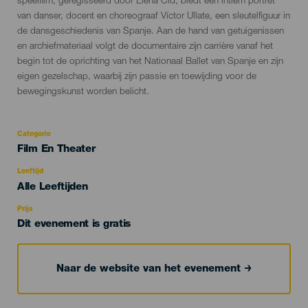
speelfilm, geregisseerd door Elena Cid, biedt een intiem portret
van danser, docent en choreograaf Víctor Ullate, een sleutelfiguur in
de dansgeschiedenis van Spanje. Aan de hand van getuigenissen
en archiefmateriaal volgt de documentaire zijn carrière vanaf het
begin tot de oprichting van het Nationaal Ballet van Spanje en zijn
eigen gezelschap, waarbij zijn passie en toewijding voor de
bewegingskunst worden belicht.
Categorie
Categoría
Film En Theater
del
evento
Leeftijd
Edad
Alle Leeftijden
Recomendada
Prijs
Dit evenement is gratis
Naar de website van het evenement