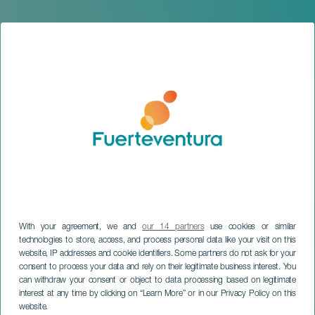
With your agreement, we and
our 14 partners
use cookies or similar
technologies to store, access, and process personal data like your visit on this
website, IP addresses and cookie identifiers. Some partners do not ask for your
FUERTEVENTURA
consent to process your data and rely on their legitimate business interest. You
Ullate. De Dans van het
can withdraw your consent or object to data processing based on legitimate
interest at any time by clicking on “Learn More” or in our Privacy Policy on this
Leven
website.