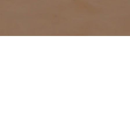
Kitesurf
>
Fuerteventura
Een ideale plek voor beginners van kitesurf
In Corralejo, in het noordoosten van Fuerteventura, bevindt
zich de plek voor kitesurf genaamd Flag Beach. Het gaat
om een beschermd gebied, gelegen tegenover het eiland
van Lobos, ideaal voor alle niveau's van kitesurf. De golf
breekt in verschillende pieken en richtingen langs het hele
strand, waardoor we hier spreken van een ideale plek voor