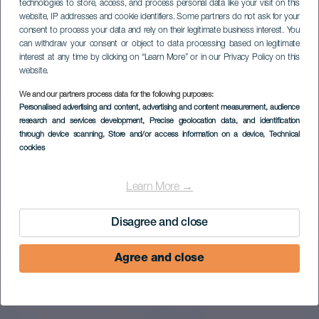
technologies to store, access, and process personal data like your visit on this
website, IP addresses and cookie identifiers. Some partners do not ask for your
consent to process your data and rely on their legitimate business interest. You
can withdraw your consent or object to data processing based on legitimate
interest at any time by clicking on “Learn More” or in our Privacy Policy on this
website.
We and our partners process data for the following purposes:
Kitesurf op Flag
Personalised advertising and content, advertising and content measurement, audience
research and services development
, Precise geolocation data, and identification
Beach
through device scanning
, Store and/or access information on a device
, Technical
cookies
Learn More →
Disagree and close
Agree and close