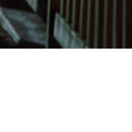
Sterrenkijkgebied
>
Fuerteventura
Een natuurlijk observatorium op de westkust van
Fuerteventura
Het uitzichtpunt Morro Velosa ligt in het centraal-westelijk
gebied van het eiland Fuerteventura, dicht bij de
bebouwde kom van Betancuria. Hier is het mogelijk om te
genieten van de prachtige kenmerken van de oostelijke