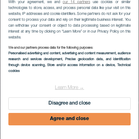
With your agreement, we and
our 14 partners
use cookies or similar
technologies to store, access, and process personal data like your visit on this
website, IP addresses and cookie identifiers. Some partners do not ask for your
consent to process your data and rely on their legitimate business interest. You
can withdraw your consent or object to data processing based on legitimate
interest at any time by clicking on “Learn More” or in our Privacy Policy on this
website.
Sterren kijken vanaf
We and our partners process data for the following purposes:
Personalised advertising and content, advertising and content measurement, audience
het uitzichtpunt Morro
research and services development
, Precise geolocation data, and identification
through device scanning
, Store and/or access information on a device
, Technical
Velosa
cookies
Learn More →
Disagree and close
Agree and close