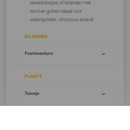
vissersdorpjes of stranden met
wind en golven ideaal voor
watersporten. Vind jouw strand!
EILANDEN
PLAATS
TYPE STRAND