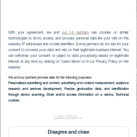
With your agreement, we and
our 14 partners
use cookies or similar
technologies to store, access, and process personal data like your visit on this
website, IP addresses and cookie identifiers. Some partners do not ask for your
consent to process your data and rely on their legitimate business interest. You
can withdraw your consent or object to data processing based on legitimate
interest at any time by clicking on “Learn More” or in our Privacy Policy on this
website.
We and our partners process data for the following purposes:
Personalised advertising and content, advertising and content measurement, audience
research and services development
, Precise geolocation data, and identification
through device scanning
, Store and/or access information on a device
, Technical
cookies
Learn More →
Disagree and close