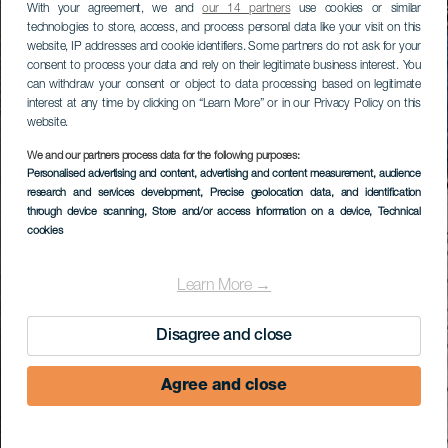
With your agreement, we and
our 14 partners
use cookies or similar
technologies to store, access, and process personal data like your visit on this
website, IP addresses and cookie identifiers. Some partners do not ask for your
consent to process your data and rely on their legitimate business interest. You
can withdraw your consent or object to data processing based on legitimate
interest at any time by clicking on “Learn More” or in our Privacy Policy on this
website.
We and our partners process data for the following purposes:
Personalised advertising and content, advertising and content measurement, audience
research and services development
, Precise geolocation data, and identification
through device scanning
, Store and/or access information on a device
, Technical
cookies
Learn More →
Disagree and close
Agree and close