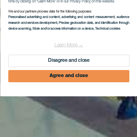
time by clicking on “Learn More” or in our Privacy Policy on this website.
We and our partners process data for the following purposes:
Personalised advertising and content, advertising and content measurement, audience
research and services development
, Precise geolocation data, and identification through
device scanning
, Store and/or access information on a device
, Technical cookies
Learn More →
Disagree and close
Agree and close