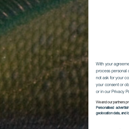
With your agreem
process personal d
not ask for your c
your consent or ob
or in our Privacy P
We and our partners pr
Personalised advertis
geolocation data, and i