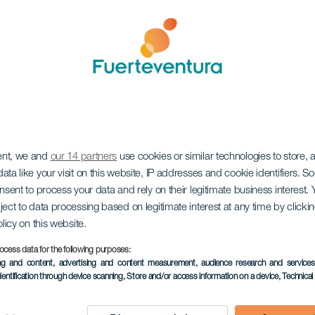
ent, we and
our 14 partners
use cookies or similar technologies to store,
ata like your visit on this website, IP addresses and cookie identifiers. 
onsent to process your data and rely on their legitimate business interest
ject to data processing based on legitimate interest at any time by click
olicy on this website.
ocess data for the following purposes:
ing and content, advertising and content measurement, audience research and service
dentification through device scanning
, Store and/or access information on a device
, Technica