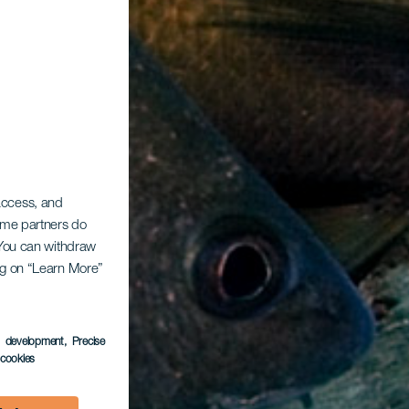
 access, and
Some partners do
. You can withdraw
ing on “Learn More”
s development
, Precise
l cookies