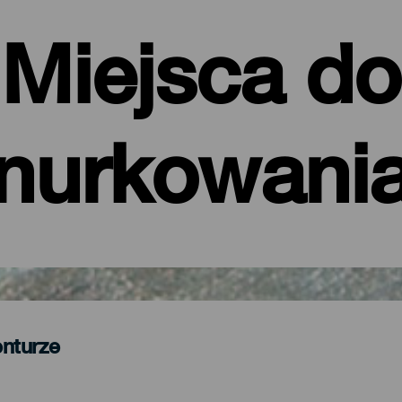
Miejsca do
nurkowani
enturze