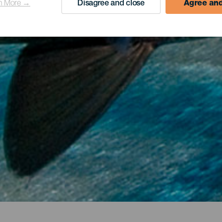
n More →
Disagree and close
Agree and