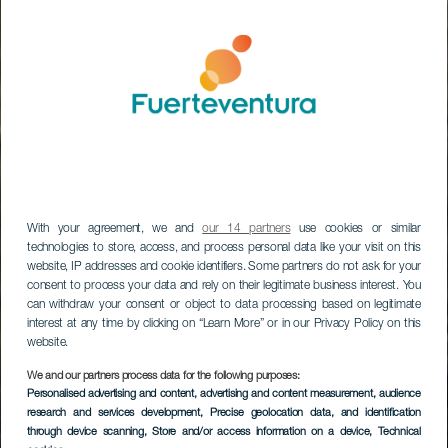
With your agreement, we and
our 14 partners
use cookies or similar
technologies to store, access, and process personal data like your visit on this
website, IP addresses and cookie identifiers. Some partners do not ask for your
consent to process your data and rely on their legitimate business interest. You
can withdraw your consent or object to data processing based on legitimate
interest at any time by clicking on “Learn More” or in our Privacy Policy on this
website.
We and our partners process data for the following purposes:
Personalised advertising and content, advertising and content measurement, audience
research and services development
, Precise geolocation data, and identification
through device scanning
, Store and/or access information on a device
, Technical