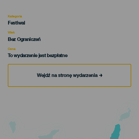
Kategoria
Categoría
Festiwal
del
evento
Wiek
Edad
Bez Ograniczeń
Recomendada
Cena
To wydarzenie jest bezpłatne
Wejdź na stronę wydarzenia