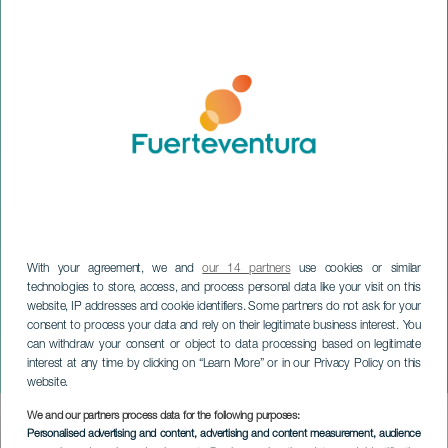
With your agreement, we and
our 14 partners
use cookies or similar
technologies to store, access, and process personal data like your visit on this
website, IP addresses and cookie identifiers. Some partners do not ask for your
consent to process your data and rely on their legitimate business interest. You
FUERTEVENTURA
can withdraw your consent or object to data processing based on legitimate
interest at any time by clicking on “Learn More” or in our Privacy Policy on this
Puerto Joven
website.
We and our partners process data for the following purposes:
Imagen
Personalised advertising and content, advertising and content measurement, audience
Listado