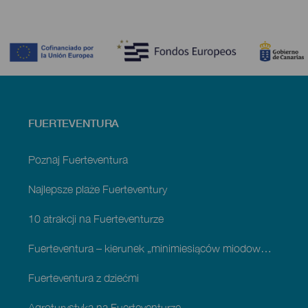
Contenido
Menú
FUERTEVENTURA
footer
Fuerteventura
Poznaj Fuerteventura
Najlepsze plaże Fuerteventury
10 atrakcji na Fuerteventurze
Fuerteventura – kierunek „minimiesiąców miodowych”
Fuerteventura z dziećmi
Agroturystyka na Fuerteventurze