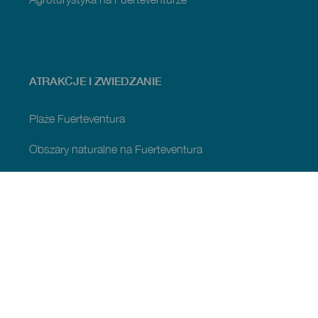
ATRAKCJE I ZWIEDZANIE
Plaże Fuerteventura
Obszary naturalne na Fuerteventura
Naturalne sadzawki Fuerteventury
Urokliwe miejsca na Fuerteventura
Punkty widokowe na Fuerteventura
Szlaki piesze na Fuerteventura
Miejscowości turystyczne Fuerteventura