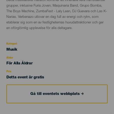
Detta musikaliska maraton kommer att innehålla flera framstående
grupper, inklusive Furia Joven, Maquinaria Band, Grupo Bomba,
The Boys Machine, ZumbaFest - Laly Lean, DJ Guevara och Las K-
Narias. Verbenazo utlovar en dag full av energi och rytm, som
etablerar sig som en av festligheternas huvudattraktioner och ger
en oförglömlig upplevelse för alla deltagare.
Kategori
Categoría
Musik
del
evento
Ålder
Edad
För Alla Åldrar
Recomendada
Pris
Detta event är gratis
Gå till eventets webbplats