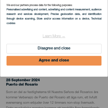
We and our partners process data for the following purposes:
Imagen
Personalised advertising and content, advertising and content measurement, audience
Listado
research and services development
, Precise geolocation data, and identification
through device scanning
, Store and/or access information on a device
, Technical
cookies
Learn More →
Disagree and close
Agree and close
EVENEMANGET HÅLLS
28 September 2024
Localidad
Puerto del Rosario
Descripción
Som en del av festligheterna till Nuestra Señora del Rosarios ära
del
kommer Verbenazo de Puerto del Rosario att äga rum, ett livfullt
evento
evenemang som erbjuder över 12 timmars non-stop livemusik.