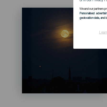
or in our Privacy P
Imagen
We and our partners pr
Listado
Personalised advertis
geolocation data, and i
Lear