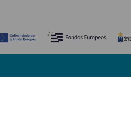
ATT SE OCH GÖRA
Stränder på Fuerteventura
Naturområden på Fuerteventura
Naturliga pooler på Fuerteventura