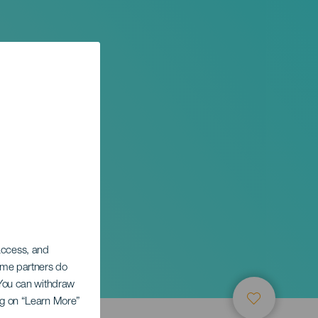
 access, and
Some partners do
. You can withdraw
ing on “Learn More”