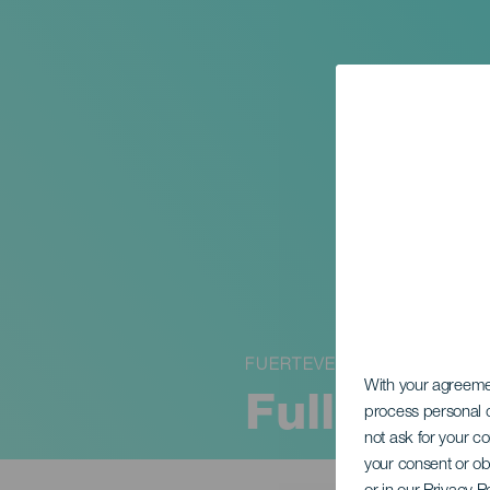
FUERTEVENTURA
With your agreem
Fullmånen
process personal d
not ask for your c
your consent or ob