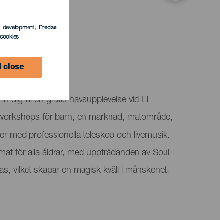
s development
, Precise
l cookies
 close
n dig till en gratis havsupplevelse vid El
workshops för barn, en marknad, matområde,
r med professionella teleskop och livemusik.
at för alla åldrar, med uppträdanden av Soul
, vilket skapar en magisk kväll i månskenet.