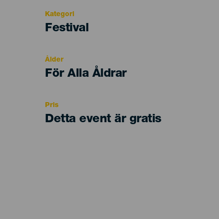
Kategori
Categoría
Festival
del
evento
Ålder
Edad
För Alla Åldrar
Recomendada
Pris
Detta event är gratis