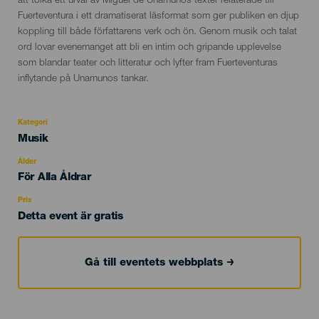
att tolka ett urval av Miguel de Unamunos texter relaterade till
Fuerteventura i ett dramatiserat läsformat som ger publiken en djup
koppling till både författarens verk och ön. Genom musik och talat
ord lovar evenemanget att bli en intim och gripande upplevelse
som blandar teater och litteratur och lyfter fram Fuerteventuras
inflytande på Unamunos tankar.
Kategori
Categoría
Musik
del
evento
Ålder
Edad
För Alla Åldrar
Recomendada
Pris
Detta event är gratis
Gå till eventets webbplats