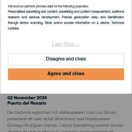
We and our partners process data for the following purposes:
Imagen
Personalised advertising and content, advertising and content measurement, audience
Listado
research and services development
, Precise geolocation data, and identification
through device scanning
, Store and/or access information on a device
, Technical
cookies
Learn More →
Disagree and close
Agree and close
EVENEMANGET HÅLLS
02 November 2024
Localidad
Puerto del Rosario
Descripción
Den berömda regissören och skådespelaren José Luis Gómez
del
presenterar ett unikt recital tillsammans med timplespelaren
evento
Domingo Rodríguez Oramas. I denna föreställning kommer Gómez