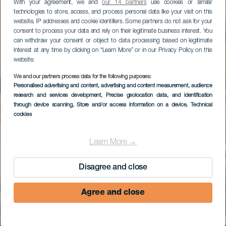
With your agreement, we and
our 14 partners
use cookies or similar
technologies to store, access, and process personal data like your visit on this
website, IP addresses and cookie identifiers. Some partners do not ask for your
consent to process your data and rely on their legitimate business interest. You
can withdraw your consent or object to data processing based on legitimate
interest at any time by clicking on “Learn More” or in our Privacy Policy on this
website.
We and our partners process data for the following purposes:
Personalised advertising and content, advertising and content measurement, audience
research and services development
, Precise geolocation data, and identification
through device scanning
, Store and/or access information on a device
, Technical
cookies
Learn More →
Disagree and close
Agree and close