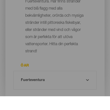
Fuerteventura. Här finns stränder
med blå flagg med alla
bekvämligheter, orörda och mysiga
stränder intill pittoreska fiskebyar,
eller stränder med vind och vågor
som är perfekta för att utöva
vattensporter. Hitta din perfekta
strand!
ÖAR
KOMMUN