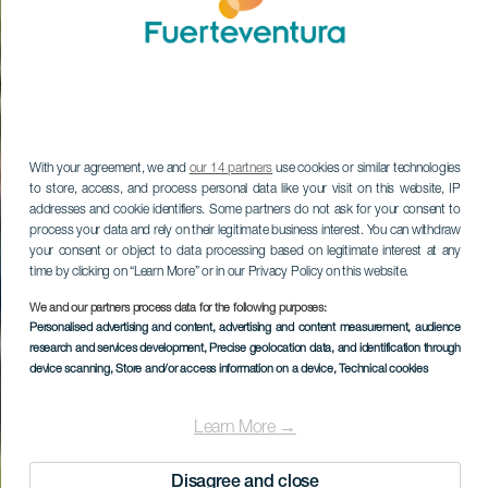
With your agreement, we and
our 14 partners
use cookies or similar technologies
to store, access, and process personal data like your visit on this website, IP
addresses and cookie identifiers. Some partners do not ask for your consent to
process your data and rely on their legitimate business interest. You can withdraw
your consent or object to data processing based on legitimate interest at any
time by clicking on “Learn More” or in our Privacy Policy on this website.
We and our partners process data for the following purposes:
Personalised advertising and content, advertising and content measurement, audience
research and services development
, Precise geolocation data, and identification through
device scanning
, Store and/or access information on a device
, Technical cookies
Learn More →
Disagree and close