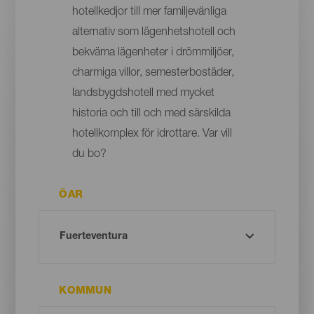
hotellkedjor till mer familjevänliga
alternativ som lägenhetshotell och
bekväma lägenheter i drömmiljöer,
charmiga villor, semesterbostäder,
landsbygdshotell med mycket
historia och till och med särskilda
hotellkomplex för idrottare. Var vill
du bo?
ÖAR
KOMMUN