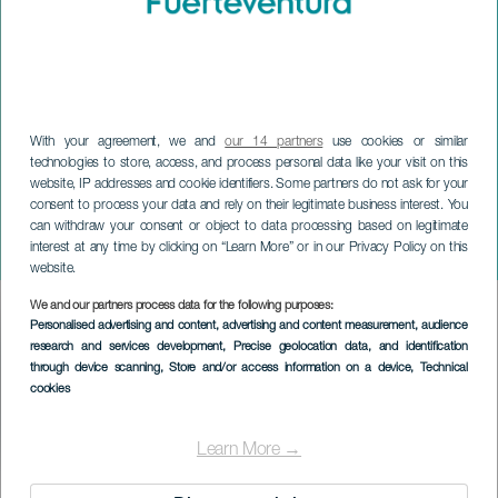
With your agreement, we and
our 14 partners
use cookies or similar
technologies to store, access, and process personal data like your visit on this
website, IP addresses and cookie identifiers. Some partners do not ask for your
consent to process your data and rely on their legitimate business interest. You
can withdraw your consent or object to data processing based on legitimate
FUERTEVENTURA
interest at any time by clicking on “Learn More” or in our Privacy Policy on this
Dalek Dúo en La Oliva
website.
We and our partners process data for the following purposes:
Imagen
Personalised advertising and content, advertising and content measurement, audience
Listado
research and services development
, Precise geolocation data, and identification
through device scanning
, Store and/or access information on a device
, Technical
cookies
Learn More →
TIDLIGERE EVENTS