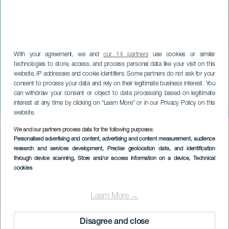
With your agreement, we and
our 14 partners
use cookies or similar
technologies to store, access, and process personal data like your visit on this
website, IP addresses and cookie identifiers. Some partners do not ask for your
consent to process your data and rely on their legitimate business interest. You
can withdraw your consent or object to data processing based on legitimate
FUERTEVENTURA
interest at any time by clicking on “Learn More” or in our Privacy Policy on this
Dalek Dúo en La Oliva
website.
We and our partners process data for the following purposes:
Imagen
Personalised advertising and content, advertising and content measurement, audience
Listado
research and services development
, Precise geolocation data, and identification
through device scanning
, Store and/or access information on a device
, Technical
cookies
Learn More →
ÉVÉNEMENT PASSÉ
Disagree and close