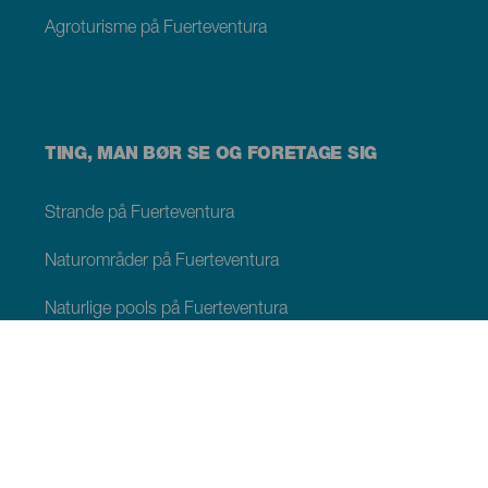
Agroturisme på Fuerteventura
TING, MAN BØR SE OG FORETAGE SIG
Strande på Fuerteventura
Naturområder på Fuerteventura
Naturlige pools på Fuerteventura
Charmerende steder på Fuerteventura
Udsigtspunkter på Fuerteventura
Stier på Fuerteventura