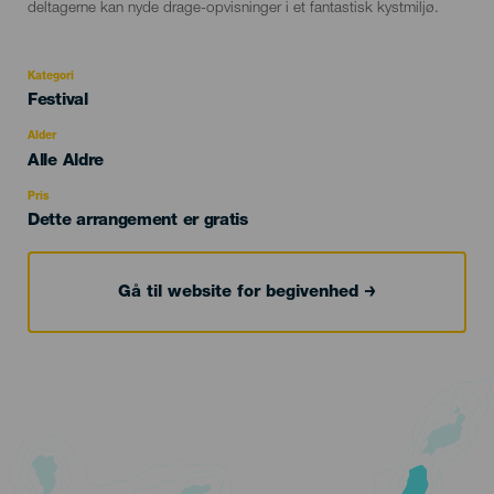
deltagerne kan nyde drage-opvisninger i et fantastisk kystmiljø.
Kategori
Categoría
Festival
del
evento
Alder
Edad
Alle Aldre
Recomendada
Pris
Dette arrangement er gratis
Gå til website for begivenhed