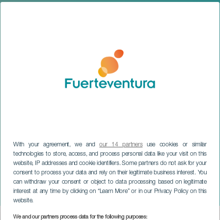
With your agreement, we and
our 14 partners
use cookies or similar
technologies to store, access, and process personal data like your visit on this
website, IP addresses and cookie identifiers. Some partners do not ask for your
FUERTEVENTURA
consent to process your data and rely on their legitimate business interest. You
Kitefest International Kite
can withdraw your consent or object to data processing based on legitimate
interest at any time by clicking on “Learn More” or in our Privacy Policy on this
Festival
website.
We and our partners process data for the following purposes: