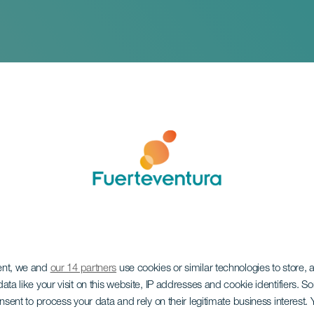
ent, we and
our 14 partners
use cookies or similar technologies to store,
nternational Kite Fes
ata like your visit on this website, IP addresses and cookie identifiers. 
onsent to process your data and rely on their legitimate business interest