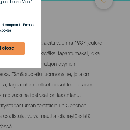
ing on “Learn More”
s development
, Precise
l cookies
leijafestivaali, jonka aloitti vuonna 1987 joukko
 close
nuttanut asemansa näkyväksi tapahtumaksi, joka
matöörit yhteen Corralejon dyynien
össä. Tämä suojeltu luonnonalue, jolla on
lia, tarjoaa ihanteelliset olosuhteet tällaisen
 Viime vuosina festivaali on laajentanut
rityistapahtuman torstaisin La Conchan
 osallistujat voivat nauttia leijanäytöksistä
tössä.