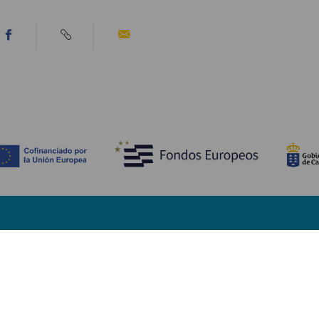
MITÄ NÄHDÄ JA TEHDÄ
Uimarannat Fuerteventura