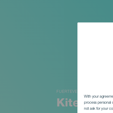
FUERTEVENTURA
With your agreem
Kitefest I
process personal d
not ask for your c