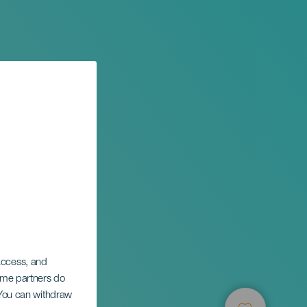
 access, and
tival
Some partners do
. You can withdraw