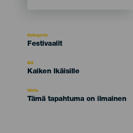
Kategoria
Categoría
Festivaalit
del
evento
Ikä
Edad
Kaiken Ikäisille
Recomendada
Hinta
Tämä tapahtuma on ilmainen