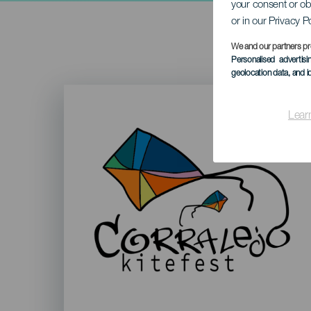
your consent or ob
or in our Privacy P
We and our partners pr
Personalised advertis
geolocation data, and i
Imagen
Listado
Lear