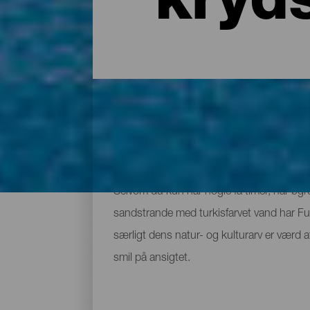
kryd
Fuerteventuras ruter for
Selvom du kun har nogle få timer, har ø
sandstrande med turkisfarvet vand har Fuer
særligt dens natur- og kulturarv er værd 
smil på ansigtet.