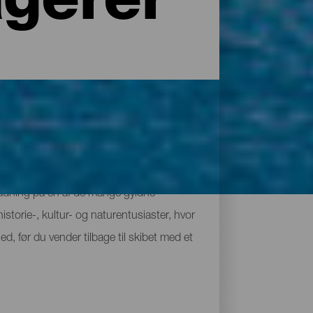
gerer
adning på én af de mange gyldne
storie-, kultur- og naturentusiaster, hvor
, før du vender tilbage til skibet med et