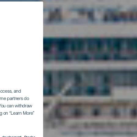
 access, and
Some partners do
. You can withdraw
ing on “Learn More”