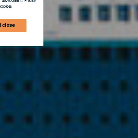
s development
, Precise
l cookies
 close