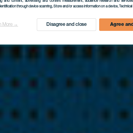
ing and content, advertising and content measurement, audience research and service
dentification through device scanning
, Store and/or access information on a device
, Technica
n More →
Disagree and close
Agree and