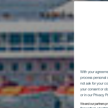
With your agreem
process personal d
not ask for your c
your consent or ob
or in our Privacy P
We and our partners pr