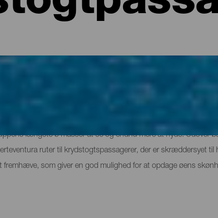
stogtpassa
 krydstogtspassagerer
gruppens længste ø masser at se og endnu mere at nyde. Udover b
teventura ruter til krydstogtspassagerer, der er skræddersyet til hi
at fremhæve, som giver en god mulighed for at opdage øens skønhed