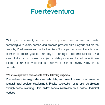
With your agreement, we and
our 14 partners
use cookies or similar
technologies to store, access, and process personal data like your visit on this
website, IP addresses and cookie identifiers. Some partners do not ask for your
consent to process your data and rely on their legitimate business interest. You
can withdraw your consent or object to data processing based on legitimate
interest at any time by clicking on “Learn More” or in our Privacy Policy on this
website.
We and our partners process data for the following purposes:
Personalised advertising and content, advertising and content measurement, audience
research and services development
, Precise geolocation data, and identification
through device scanning
, Store and/or access information on a device
, Technical
cookies