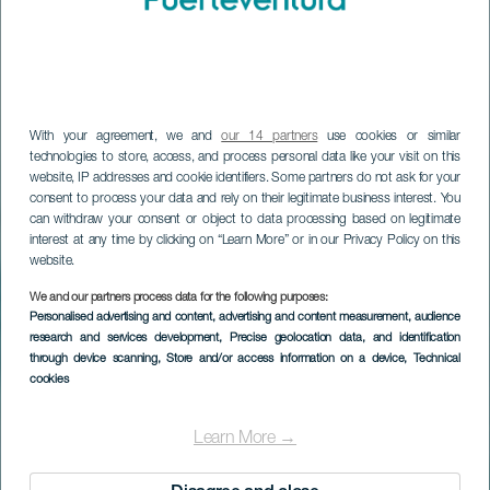
With your agreement, we and
our 14 partners
use cookies or similar
technologies to store, access, and process personal data like your visit on this
website, IP addresses and cookie identifiers. Some partners do not ask for your
consent to process your data and rely on their legitimate business interest. You
can withdraw your consent or object to data processing based on legitimate
interest at any time by clicking on “Learn More” or in our Privacy Policy on this
website.
We and our partners process data for the following purposes:
Personalised advertising and content, advertising and content measurement, audience
research and services development
, Precise geolocation data, and identification
through device scanning
, Store and/or access information on a device
, Technical
cookies
Learn More →