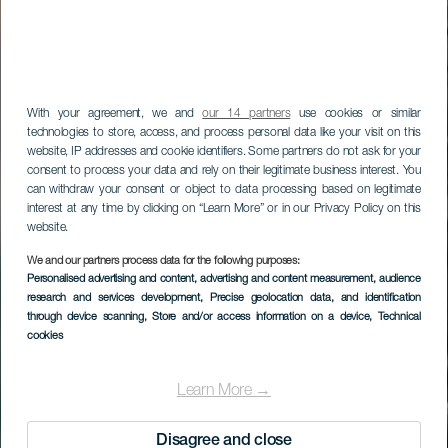
With your agreement, we and
our 14 partners
use cookies or similar
technologies to store, access, and process personal data like your visit on this
website, IP addresses and cookie identifiers. Some partners do not ask for your
consent to process your data and rely on their legitimate business interest. You
can withdraw your consent or object to data processing based on legitimate
interest at any time by clicking on “Learn More” or in our Privacy Policy on this
website.
We and our partners process data for the following purposes:
Personalised advertising and content, advertising and content measurement, audience
research and services development
, Precise geolocation data, and identification
through device scanning
, Store and/or access information on a device
, Technical
cookies
Learn More →
Disagree and close