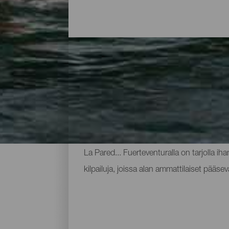
Leijalautailupaikat Fuert
Fuerteventura on yksi Euroopan parhaista p
tarjoavat parhaat mahdollisuudet tämän urh
La Pared... Fuerteventuralla on tarjolla ihan
kilpailuja, joissa alan ammattilaiset pää