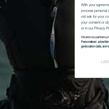
With your agreem
process personal d
not ask for your c
your consent or ob
or in our Privacy P
We and our partners pr
Personalised advertis
geolocation data, and i
Lear