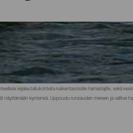
eventuralla
aikoista leijalautailun harrastamiseen. Vuoden ympäri vallitsevat l
eilulajin harrastamiseen lukuisilla 340 kilometrin rannikkoalueen ra
teellisia leijalautailukohteita kaikentasoisille harrastajille, sekä ke
sevät näyttämään kyntensä. Uppoudu runsauden mereen ja valitse ha