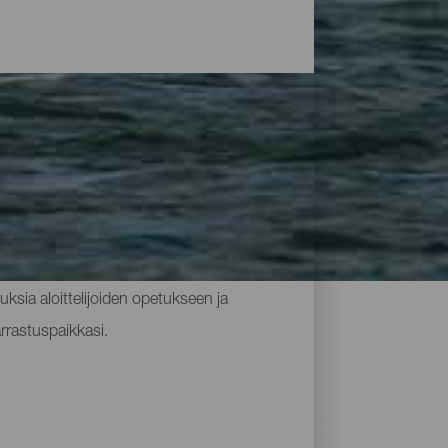
eppoisat lämpötilat ja pasaatituulet
nnoilla. Corralejo, Sotavento, El Cotillo,
skuksia aloittelijoiden opetukseen ja
rrastuspaikkasi.