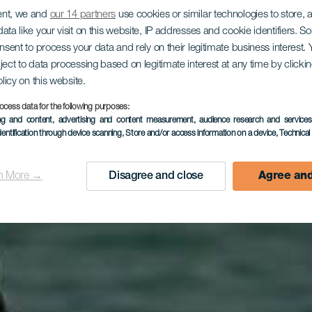
ent, we and
our 14 partners
use cookies or similar technologies to store,
ata like your visit on this website, IP addresses and cookie identifiers. 
onsent to process your data and rely on their legitimate business interest
ject to data processing based on legitimate interest at any time by click
olicy on this website.
ocess data for the following purposes:
ing and content, advertising and content measurement, audience research and service
dentification through device scanning
, Store and/or access information on a device
, Technica
n More →
Disagree and close
Agree and