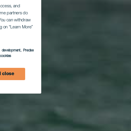
 access, and
Some partners do
. You can withdraw
ing on “Learn More”
s development
, Precise
l cookies
 close