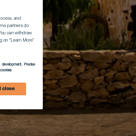
 access, and
Some partners do
. You can withdraw
ing on “Learn More”
s development
, Precise
l cookies
 close