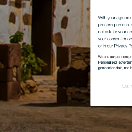
With your agreem
process personal d
not ask for your c
your consent or ob
or in our Privacy P
We and our partners pr
Personalised advertis
geolocation data, and i
Lear