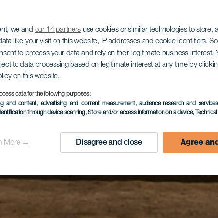
ent, we and
our 14 partners
use cookies or similar technologies to store,
ata like your visit on this website, IP addresses and cookie identifiers. 
onsent to process your data and rely on their legitimate business interest
ject to data processing based on legitimate interest at any time by click
olicy on this website.
ocess data for the following purposes:
ing and content, advertising and content measurement, audience research and service
dentification through device scanning
, Store and/or access information on a device
, Technica
n More →
Disagree and close
Agree and