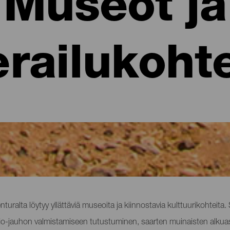
Museot ja
erailukoht
 kiinnostavat vierailukohteet
nturalta löytyy yllättäviä museoita ja kiinnostavia kulttuurikohteita. 
ofio-jauhon valmistamiseen tutustuminen, saarten muinaisten alk