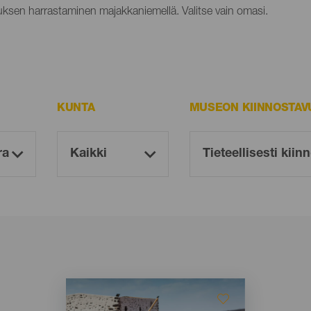
tuksen harrastaminen majakkaniemellä. Valitse vain omasi.
KUNTA
MUSEON KIINNOSTAV
Imagen
Imagen
Listado