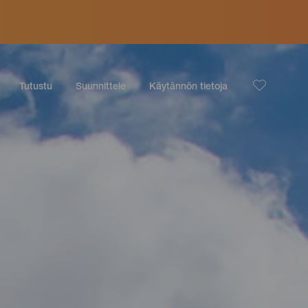
Tutustu
Suunnittele
Käytännön tietoja