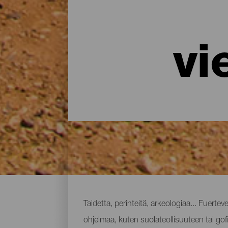
vi
Fuerteventuran museot ja
Taidetta, perinteitä, arkeologiaa... Fuerteve
ohjelmaa, kuten suolateollisuuteen tai g