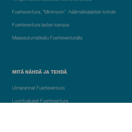
Fuerteventura, ”Minimoon” -häämatkalaisten kohde
Fuerteventura lasten kanssa
Maaseutumatkailu Fuerteventuralla
MITÄ NÄHDÄ JA TEHDÄ
Uimarannat Fuerteventura
Luontoalueet Fuerteventura
Fuerteventuran luonnonvesialtaat
Viehättäviä paikkoja Fuerteventura