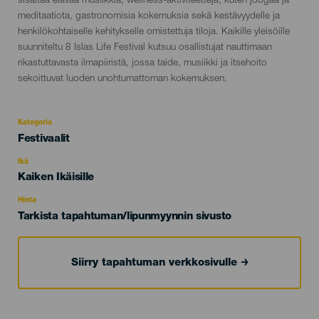
sisältää elävää musiikkia, wellness-aktiviteetteja, kuten joogaa ja
meditaatiota, gastronomisia kokemuksia sekä kestävyydelle ja
henkilökohtaiselle kehitykselle omistettuja tiloja. Kaikille yleisöille
suunniteltu 8 Islas Life Festival kutsuu osallistujat nauttimaan
rikastuttavasta ilmapiiristä, jossa taide, musiikki ja itsehoito
sekoittuvat luoden unohtumattoman kokemuksen.
Kategoria
Categoría
Festivaalit
del
evento
Ikä
Edad
Kaiken Ikäisille
Recomendada
Hinta
Tarkista tapahtuman/lipunmyynnin sivusto
Siirry tapahtuman verkkosivulle