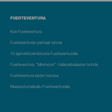
Menú
FUERTEVENTURA
footer
Fuerteventura
Koe Fuerteventura
Fuerteventuran parhaat rannat
10 ajanviettoehdotusta Fuerteventuralla
Fuerteventura, ”Minimoon” -häämatkalaisten kohde
Fuerteventura lasten kanssa
Maaseutumatkailu Fuerteventuralla