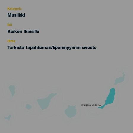
Kategoria
Categoría
Musiikki
del
evento
Ikä
Edad
Kaiken Ikäisille
Recomendada
Hinta
Tarkista tapahtuman/lipunmyynnin sivusto
FUERTEVENTURA