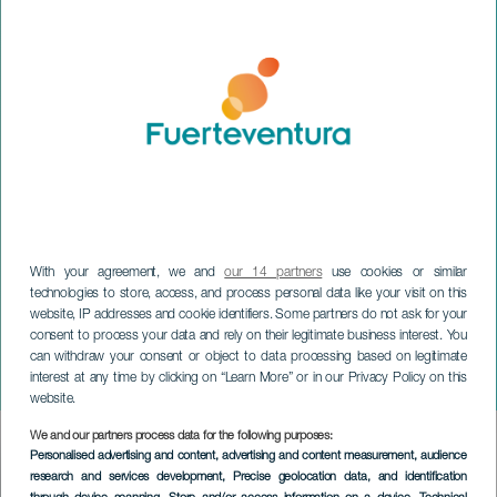
With your agreement, we and
our 14 partners
use cookies or similar
technologies to store, access, and process personal data like your visit on this
website, IP addresses and cookie identifiers. Some partners do not ask for your
consent to process your data and rely on their legitimate business interest. You
can withdraw your consent or object to data processing based on legitimate
FUERTEVENTURA
interest at any time by clicking on “Learn More” or in our Privacy Policy on this
Conciertos Santa Cecilia
website.
We and our partners process data for the following purposes:
Imagen
Personalised advertising and content, advertising and content measurement, audience
Listado
research and services development
, Precise geolocation data, and identification