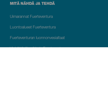
MITÄ NÄHDÄ JA TEHDÄ
Uimarannat Fuerteventura
Luontoalueet Fuerteventura
Fuerteventuran luonnonvesialtaat
Viehättäviä paikkoja Fuerteventura
Näköalapaikat Fuerteventura
Reittejä Fuerteventura
Matkakohteet Fuerteventura
Museot ja vierailukohteet Fuerteventura
Vapaa-ajan keskukset Fuerteventuralla