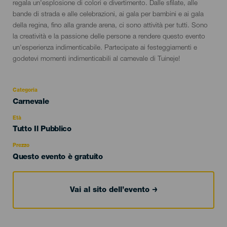
del
regala un'esplosione di colori e divertimento. Dalle sfilate, alle
evento
bande di strada e alle celebrazioni, ai gala per bambini e ai gala
della regina, fino alla grande arena, ci sono attività per tutti. Sono
la creatività e la passione delle persone a rendere questo evento
un'esperienza indimenticabile. Partecipate ai festeggiamenti e
godetevi momenti indimenticabili al carnevale di Tuineje!
Categoria
Categoría
Carnevale
del
evento
Età
Edad
Tutto Il Pubblico
Recomendada
Prezzo
Questo evento è gratuito
Vai al sito dell’evento