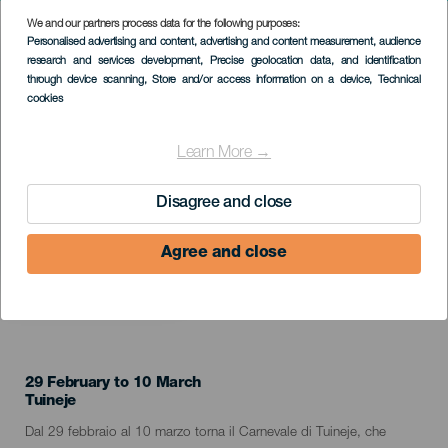
We and our partners process data for the following purposes:
Imagen
Personalised advertising and content, advertising and content measurement, audience
Listado
research and services development
, Precise geolocation data, and identification
through device scanning
, Store and/or access information on a device
, Technical
cookies
Learn More →
Disagree and close
Agree and close
EVENTO PASSATO
29 February to 10 March
Localidad
Tuineje
Descripción
Dal 29 febbraio al 10 marzo torna il Carnevale di Tuineje, che