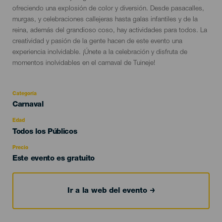
del
ofreciendo una explosión de color y diversión. Desde pasacalles,
evento
murgas, y celebraciones callejeras hasta galas infantiles y de la
reina, además del grandioso coso, hay actividades para todos. La
creatividad y pasión de la gente hacen de este evento una
experiencia inolvidable. ¡Únete a la celebración y disfruta de
momentos inolvidables en el carnaval de Tuineje!
Categoría
Categoría
Carnaval
del
evento
Edad
Edad
Todos los Públicos
Recomendada
Precio
Este evento es gratuito
Ir a la web del evento